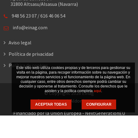
31800 Altsasu/Alsasua (Navarra)
948 56 23 07
/
616 46 06 54
info@einag.com
Aviso legal
Política de privacidad
Política de cookies
Este sitio web utiliza cookies propias y de terceros para gestionar su
visita en la página, para recoger información sobre su navegación y
mejorar nuestros servicios y el funcionamiento de la página web. En
cualquier caso, entre otros derechos siempre podrá cambiar su
decisión y oponerse al tratamiento. Consulte los derechos que le
asisten y la política completa
aquí
.
© Copyright 2026 Einag
Desarrollo web
Aldor Internet
ACEPTAR TODAS
CONFIGURAR
Financiado por la Unión Europea - NextGenerationEU