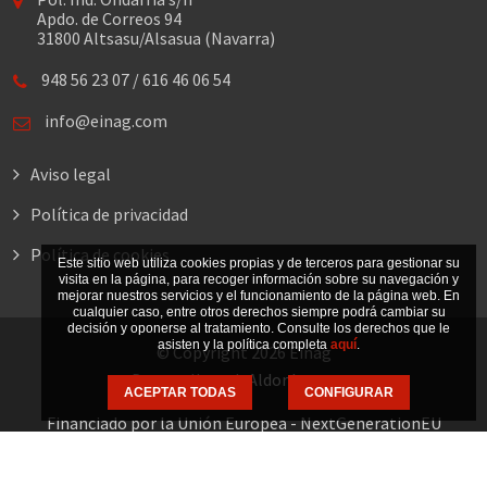
Apdo. de Correos 94
31800 Altsasu/Alsasua (Navarra)
948 56 23 07
/
616 46 06 54
info@einag.com
Aviso legal
Política de privacidad
Política de cookies
Este sitio web utiliza cookies propias y de terceros para gestionar su
visita en la página, para recoger información sobre su navegación y
mejorar nuestros servicios y el funcionamiento de la página web. En
cualquier caso, entre otros derechos siempre podrá cambiar su
decisión y oponerse al tratamiento. Consulte los derechos que le
asisten y la política completa
aquí
.
© Copyright 2026 Einag
Desarrollo web
Aldor Internet
ACEPTAR TODAS
CONFIGURAR
Financiado por la Unión Europea - NextGenerationEU