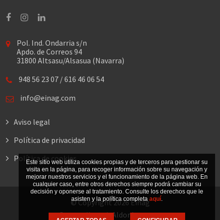
Facebook
Instagram
Linkedin
Pol. Ind. Ondarria s/n
Apdo. de Correos 94
31800 Altsasu/Alsasua (Navarra)
948 56 23 07
/
616 46 06 54
info@einag.com
Aviso legal
Política de privacidad
Política de cookies
Este sitio web utiliza cookies propias y de terceros para gestionar su
visita en la página, para recoger información sobre su navegación y
mejorar nuestros servicios y el funcionamiento de la página web. En
cualquier caso, entre otros derechos siempre podrá cambiar su
decisión y oponerse al tratamiento. Consulte los derechos que le
asisten y la política completa
aquí
.
© Copyright 2026 Einag
Desarrollo web
Aldor Internet